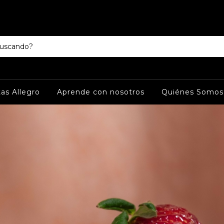
as Allegro
Aprende con nosotros
Quiénes Somos