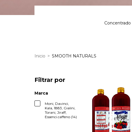
Concentrado d
Inicio
>
SMOOTH NATURALS
Filtrar por
Marca
Moni, Davinci,
Kala, 1883, Gialini,
Torani, Jiraff,
Essenci.caffeno (14)