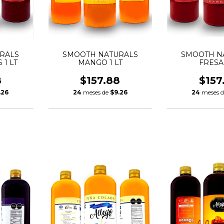
RALS
SMOOTH NATURALS
SMOOTH N
 1 LT
MANGO 1 LT
FRESA 
8
$157.88
$157
.26
24
meses de
$9.26
24
meses 