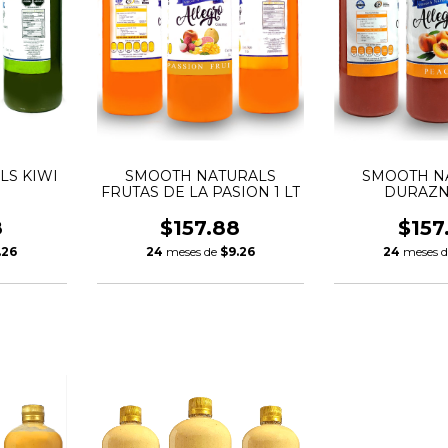
LS KIWI
SMOOTH NATURALS
SMOOTH N
FRUTAS DE LA PASION 1 LT
DURAZNO
8
$157.88
$157
.26
24
meses de
$9.26
24
meses 