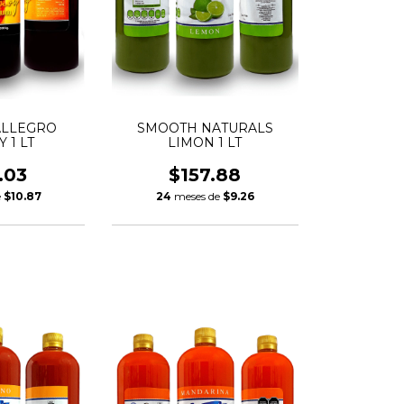
ALLEGRO
SMOOTH NATURALS
 1 LT
LIMON 1 LT
.03
$157.88
e
$10.87
24
meses de
$9.26