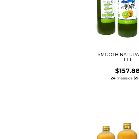
SMOOTH NATURA
1 LT
$157.8
24
meses de
$9