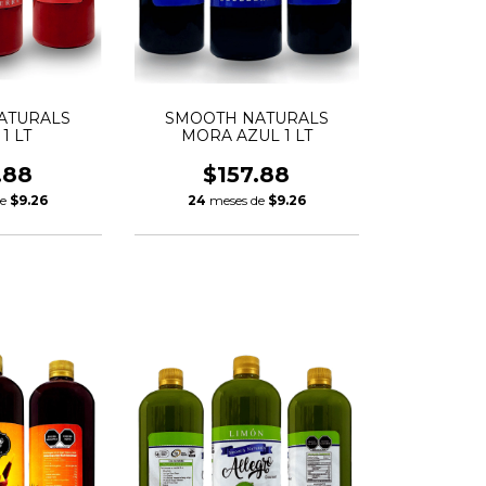
ATURALS
SMOOTH NATURALS
1 LT
MORA AZUL 1 LT
.88
$157.88
de
$9.26
24
meses de
$9.26