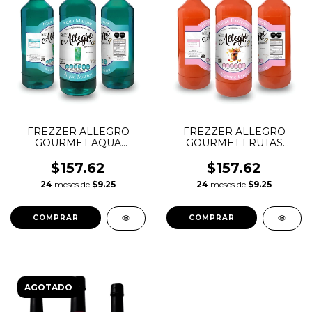
FREZZER ALLEGRO
FREZZER ALLEGRO
GOURMET AQUA
GOURMET FRUTAS
MARINE BOTELLA PET 1
EXTREMAS BOTELLA
LT
PET 1 LT
$157.62
$157.62
24
meses de
$9.25
24
meses de
$9.25
AGOTADO